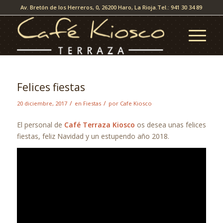
Av. Bretón de los Herreros, 0, 26200 Haro, La Rioja.
Tel.: 941 30 34 89
Felices fiestas
/
/
20 diciembre, 2017
en
Fiestas
por
Cafe Kiosco
El personal de
Café Terraza Kiosco
os desea unas felices
fiestas, feliz Navidad y un estupendo año 2018.