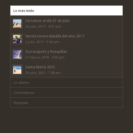
Lo más leído
Cerramos el día 31 de Julio
26 julio, 2017 - 4:51 pm
Vermú torero-Batalla del vino 2017
2 julio, 2017 - 9:42 pm
Zurracapote y Rosquillas
27 marzo, 2018 - 5:02 pm
Santa Marta 2021
29 julio, 2021 - 7:58 am
Lo último
Comentarios
Etiquetas