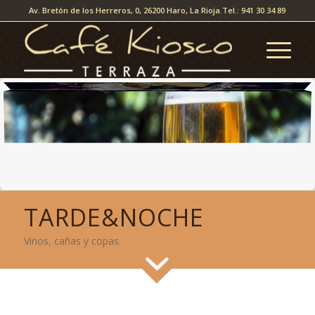
Av. Bretón de los Herreros, 0, 26200 Haro, La Rioja.
Tel.: 941 30 34 89
TARDE&NOCHE
Vinos, cañas y copas.