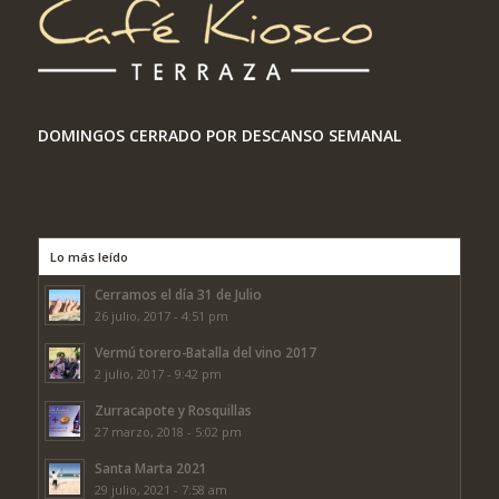
DOMINGOS CERRADO POR DESCANSO SEMANAL
Lo más leído
Cerramos el día 31 de Julio
26 julio, 2017 - 4:51 pm
Vermú torero-Batalla del vino 2017
2 julio, 2017 - 9:42 pm
Zurracapote y Rosquillas
27 marzo, 2018 - 5:02 pm
Santa Marta 2021
29 julio, 2021 - 7:58 am