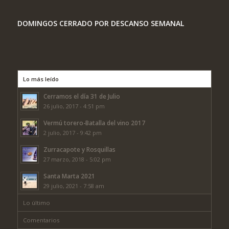
DOMINGOS CERRADO POR DESCANSO SEMANAL
Lo más leído
Cerramos el día 31 de Julio
26 julio, 2017 - 4:51 pm
Vermú torero-Batalla del vino 2017
2 julio, 2017 - 9:42 pm
Zurracapote y Rosquillas
27 marzo, 2018 - 5:02 pm
Santa Marta 2021
29 julio, 2021 - 7:58 am
Lo último
Comentarios