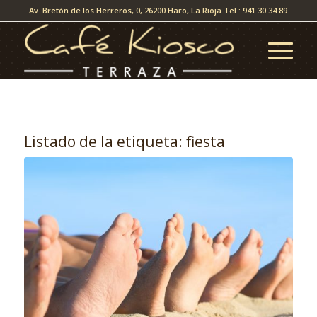
Av. Bretón de los Herreros, 0, 26200 Haro, La Rioja.
Tel.: 941 30 34 89
Listado de la etiqueta:
fiesta