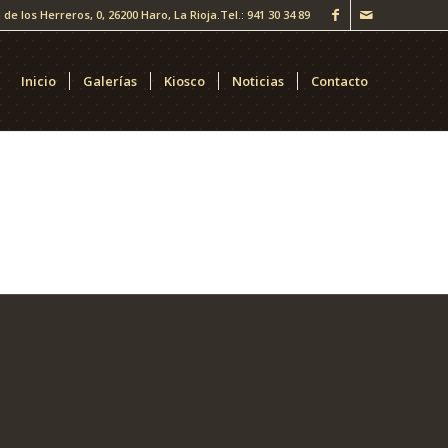
 de los Herreros, 0, 26200 Haro, La Rioja.
Tel.: 941 30 34 89
Inicio
Galerías
Kiosco
Noticias
Contacto