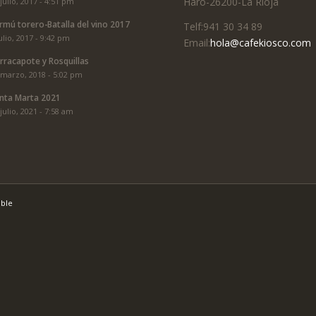
Haro-26200-La Rioja
julio, 2017 - 4:51 pm
rmú torero-Batalla del vino 2017
Telf:941 30 34 89
ulio, 2017 - 9:42 pm
Email:
hola@cafekiosco.com
rracapote y Rosquillas
 marzo, 2018 - 5:02 pm
nta Marta 2021
julio, 2021 - 7:58 am
ible