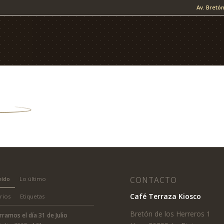
Av. Bretón
eído
Lo último
CONTACTO
Café Terraza Kiosco
rios
Etiquetas
Bretón de los Herreros 1
rramos el día 31 de Julio