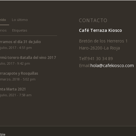
eído
Lo último
CONTACTO
Café Terraza Kiosco
rios
Etiquetas
Bretón de los Herreros 1
rramos el día 31 de Julio
Haro-26200-La Rioja
julio, 2017 - 4:51 pm
rmú torero-Batalla del vino 2017
Telf:941 30 34 89
ulio, 2017 - 9:42 pm
Email:
hola@cafekiosco.com
rracapote y Rosquillas
 marzo, 2018 - 5:02 pm
nta Marta 2021
julio, 2021 - 7:58 am
ible