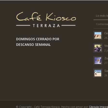
Lo más l
Comenta
Ce
26 
DOMINGOS CERRADO POR
DESCANSO SEMANAL
Ve
2 j
Zu
27
Sa
29 
© Copyright - Café Terraza Kiosco. Hecho con amor por
Cápsula Impos