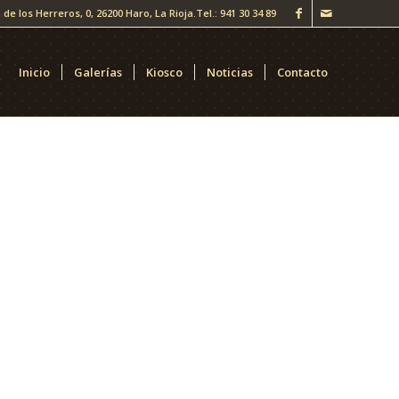
 de los Herreros, 0, 26200 Haro, La Rioja.
Tel.: 941 30 34 89
Inicio
Galerías
Kiosco
Noticias
Contacto