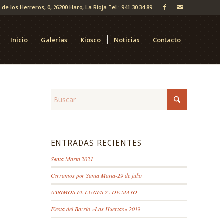
 de los Herreros, 0, 26200 Haro, La Rioja.
Tel.: 941 30 34 89
Inicio
Galerías
Kiosco
Noticias
Contacto
ENTRADAS RECIENTES
Santa Marta 2021
Cerramos por Santa Marta-29 de julio
ABRIMOS EL LUNES 25 DE MAYO
Fiesta del Barrio «Las Huertas» 2019