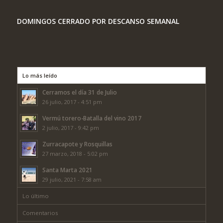
DOMINGOS CERRADO POR DESCANSO SEMANAL
Lo más leído
Cerramos el día 31 de Julio
26 julio, 2017 - 4:51 pm
Vermú torero-Batalla del vino 2017
2 julio, 2017 - 9:42 pm
Zurracapote y Rosquillas
27 marzo, 2018 - 5:02 pm
Santa Marta 2021
29 julio, 2021 - 7:58 am
Lo último
Comentarios