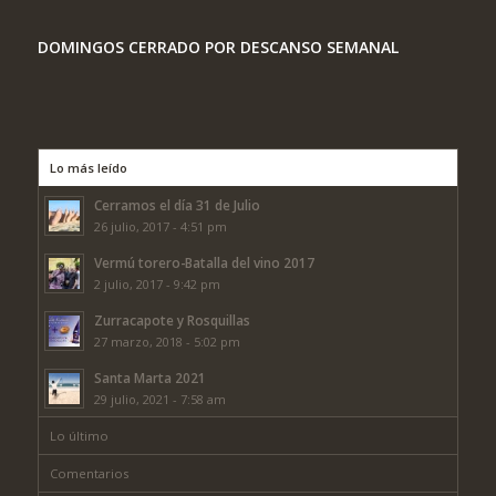
DOMINGOS CERRADO POR DESCANSO SEMANAL
Lo más leído
Cerramos el día 31 de Julio
26 julio, 2017 - 4:51 pm
Vermú torero-Batalla del vino 2017
2 julio, 2017 - 9:42 pm
Zurracapote y Rosquillas
27 marzo, 2018 - 5:02 pm
Santa Marta 2021
29 julio, 2021 - 7:58 am
Lo último
Comentarios